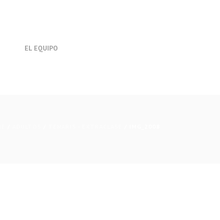
EL EQUIPO
ME
/
ADULTOS
/
TENARIS - EXTRACLASE
/ IMG_2008