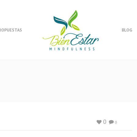
ROPUESTAS
BLOG
HO
0
0